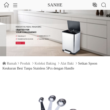




SANHE

Rumah

Produk

Koleksi Baking

Alat Baki

Setkan Spoon
Keukuran Besi Tanpa Stainless 5Pcs dengan Handle