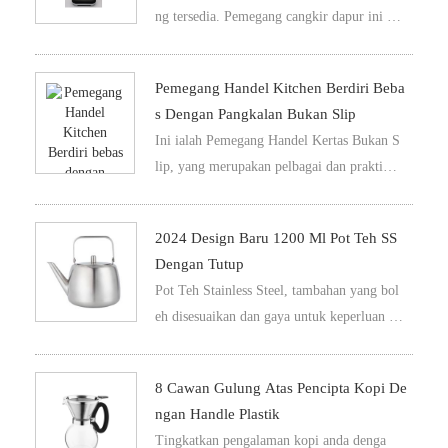
ng tersedia. Pemegang cangkir dapur ini he
tik dengan selera kontempor.
bat dalam menjaga cangkir kopi dan cangki
r teh and a diatur dan mudah diakses dari sa
Pemegang Handel Kitchen Berdiri Beba
tu sumber. Bentuk dan fungsi bergabung da
S Dengan Pangkalan Bukan Slip
lam pemegang mug kopi buatan besi karbo
Ini ialah Pemegang Handel Kertas Bukan S
n ini untuk membuat ia baik selesa dan sele
lip, yang merupakan pelbagai dan praktik s
sa apabila ditempatkan di atas.
ama dengan akses mudah untuk handuk ker
tas dalam mana-mana tetapan. Dengan kepe
2024 Design Baru 1200 Ml Pot Teh SS
rluan pengguna dalam fikiran, ia memboleh
Dengan Tutup
kan pembebasan berkesan handuk kertas de
Pot Teh Stainless Steel, tambahan yang bol
ngan memastikan bersih semasa menggunak
eh disesuaikan dan gaya untuk keperluan da
annya.
pur. Ini adalah topi teh 1200 ml dengan rek
a dinding tunggal yang menggabungkan kes
8 Cawan Gulung Atas Pencipta Kopi De
ehatan dan praktikal dalam satu pakej yan
Ngan Handle Plastik
g menakjubkan. Sebenarnya, ia bukan hany
Tingkatkan pengalaman kopi anda denga
a pembuat bir teh tetapi juga pembuat kop