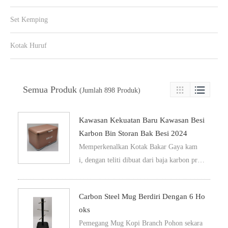
Set Kemping
Kotak Huruf
Semua Produk

(Jumlah 898 Produk)

Kawasan Kekuatan Baru Kawasan Besi
Karbon Bin Storan Bak Besi 2024
Memperkenalkan Kotak Bakar Gaya kam
i, dengan teliti dibuat dari baja karbon pre
mium untuk menawarkan kesiapan dan fun
gsi yang tidak dibandingkan. Tempat roti y
Carbon Steel Mug Berdiri Dengan 6 Ho
ang licin ini mempunyai penutup bubuk lici
Oks
n, tidak hanya meningkatkan kelemahanny
Pemegang Mug Kopi Branch Pohon sekara
a tetapi juga meningkatkan keseluruhan este