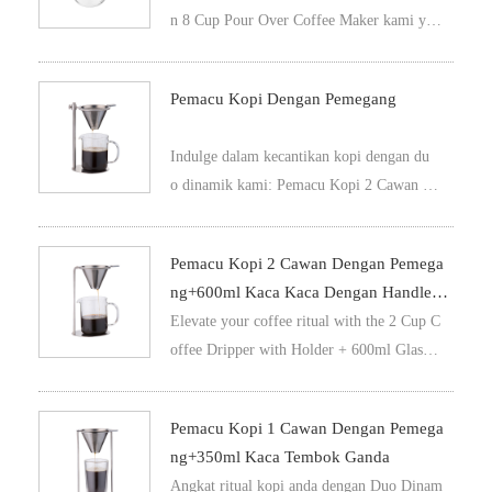
n 8 Cup Pour Over Coffee Maker kami yan
i dan teh yang membuat pembuat bir an
g mempunyai pengendali plastik yang sesua
d a lebih luas.
i.
Pemacu Kopi Dengan Pemegang
Indulge dalam kecantikan kopi dengan du
o dinamik kami: Pemacu Kopi 2 Cawan de
ngan Pemegang dan Cawan Kaca 600 ml de
ngan Handle Kaca. Bersama-sama, merek
Pemacu Kopi 2 Cawan Dengan Pemega
a menentukan semula seni pemanggaran ko
Ng+600ml Kaca Kaca Dengan Handle K
pi perlahan, sama ada kamu di rumah ata
Aca
Elevate your coffee ritual with the 2 Cup C
u dalam perjalanan.
offee Dripper with Holder + 600ml Glas
s Mug with Glass Handle, where form an
d function unite for the perfect pour.
Pemacu Kopi 1 Cawan Dengan Pemega
Ng+350ml Kaca Tembok Ganda
Angkat ritual kopi anda dengan Duo Dinam