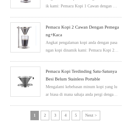
ik kami: Pemacu Kopi 1 Cawan dengan Pe
megang dan Cawan Kaca Double Wall 350
ml. Bersama-sama, mereka mencipta penga
Pemacu Kopi 2 Cawan Dengan Pemega
laman kopi meluap-meluap yang sama men
Ng+Kaca
akjubkan secara visual seperti ia sedap.
Angkat pengalaman kopi anda dengan pasa
ngan kopi dinamik kami: Pemacu Kopi 2 C
awan dengan Holder dan Glass Mug. Bersa
ma-sama, mereka mencipta pengalaman mi
Pemacu Kopi Terdinding Satu-Satunya
num kopi dan minum kopi yang terbaik.
Besi Belum Stainless Portable
Mengalami kebebasan minum kopi yang lu
ar biasa di mana sahaja anda pergi denga
n Pemacu Kopi Tanpa Stainless Steel Sat
u Dinding Portable kami. Penyedut kopi be
1
2
3
4
5
Next >
rbagai-bagai dan portable ini, direka untu
k kekasih kopi dalam pergerakan, adalah ku