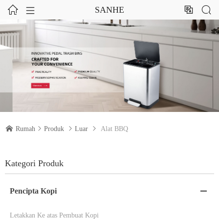




SANHE

Rumah

Produk

Luar

Alat BBQ
Kategori Produk
Pencipta Kopi

Letakkan Ke atas Pembuat Kopi