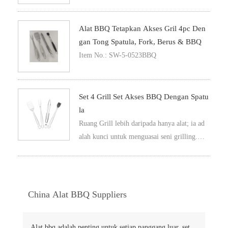
Alat BBQ Tetapkan Akses Gril 4pc Den
Gan Tong Spatula, Fork, Berus & BBQ
Item No.: SW-5-0523BBQ
Set 4 Grill Set Akses BBQ Dengan Spatu
La
Ruang Grill lebih daripada hanya alat; ia ad
alah kunci untuk menguasai seni grilling. D
ibentuk dari bahan-bahan yang kekal sepert
i baja yang tidak bersih atau nylon yang tah
an panas, peralatan ini direka untuk menaha
n ketat masakan panas tinggi.
China Alat BBQ Suppliers
Alat bbq adalah penting untuk setiap panggang luar. set