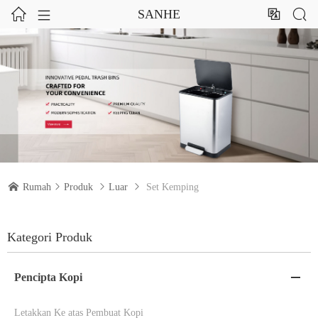




SANHE

Rumah

Produk

Luar

Set Kemping
Kategori Produk
Pencipta Kopi

Letakkan Ke atas Pembuat Kopi