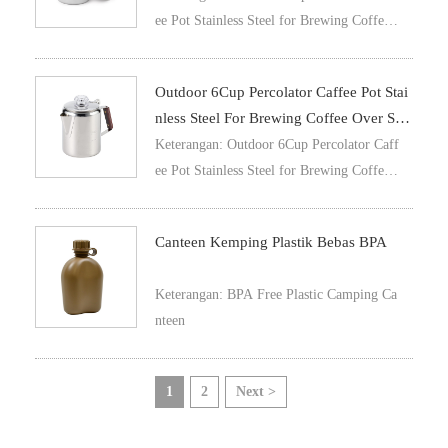
ee Pot Stainless Steel for Brewing Coffe
e Over Stove and Fire
Outdoor 6Cup Percolator Caffee Pot Stai
Nless Steel For Brewing Coffee Over Sto
Ve And Fire
Keterangan: Outdoor 6Cup Percolator Caff
ee Pot Stainless Steel for Brewing Coffe
e Over Stove and Fire
Canteen Kemping Plastik Bebas BPA
Keterangan: BPA Free Plastic Camping Ca
nteen
1
2
Next >