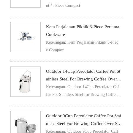
ot 4- Piece Compact
Kem Perjalanan Piknik 3-Piece Pertama
Cookware
Keterangan: Kem Perjalanan Piknik 3-Piec
e Compact
Outdoor 14Cup Percolator Caffee Pot St
Ainless Steel For Brewing Coffee Over St
Ove And Fire
Keterangan: Outdoor 14Cup Percolator Caf
fee Pot Stainless Steel for Brewing Coffe
e Over Stove and Fire
Outdoor 9Cup Percolator Caffee Pot Stai
Nless Steel For Brewing Coffee Over Sto
Ve And Fire
Keterangan: Outdoor 9Cup Percolator Caff