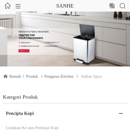




SANHE

Rumah

Produk

Pengurus Kitchen

Setkan Spice
Kategori Produk
Pencipta Kopi

Letakkan Ke atas Pembuat Kopi