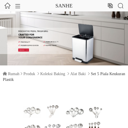




SANHE

Rumah

Produk

Koleksi Baking

Alat Baki

Set 5 Piala Keukuran
Plastik