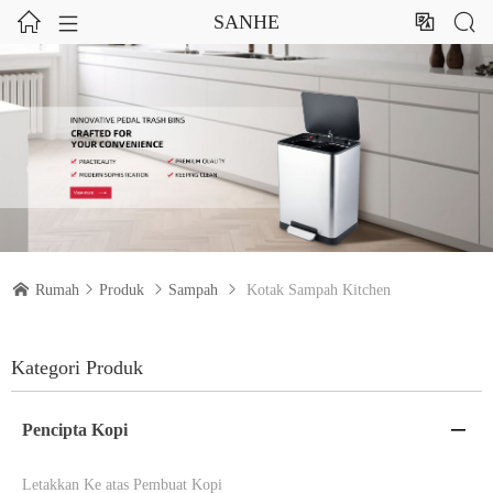




SANHE

Rumah

Produk

Sampah

Kotak Sampah Kitchen
Kategori Produk
Pencipta Kopi

Letakkan Ke atas Pembuat Kopi