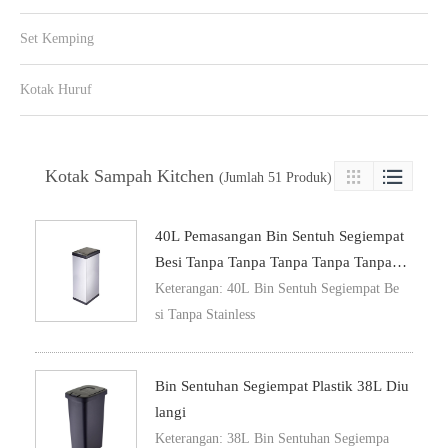
Set Kemping
Kotak Huruf
Kotak Sampah Kitchen

(Jumlah 51 Produk)

40L Pemasangan Bin Sentuh Segiempat
Besi Tanpa Tanpa Tanpa Tanpa Tanpa T
Anpa Tanpa Tanpa Tanpa Tanpa Tanpa T
Keterangan: 40L Bin Sentuh Segiempat Be
Anpa Tanpa Tanpa Tanpa
si Tanpa Stainless
Bin Sentuhan Segiempat Plastik 38L Diu
Langi
Keterangan: 38L Bin Sentuhan Segiempa