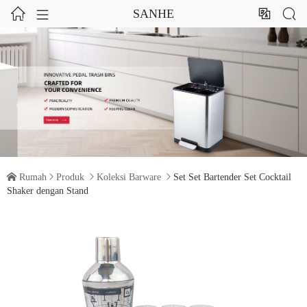




SANHE

Rumah

Produk

Koleksi Barware

Set Set Bartender Set Cocktail
Shaker dengan Stand